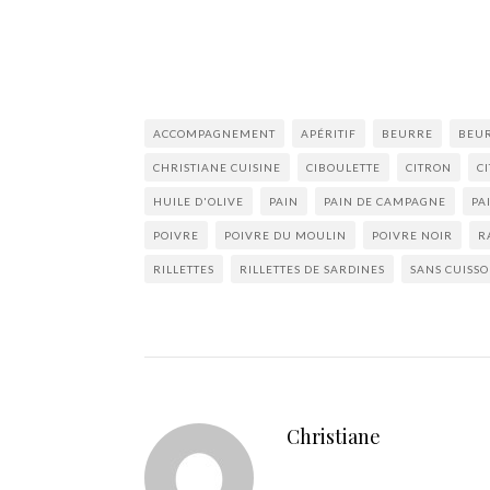
ACCOMPAGNEMENT
APÉRITIF
BEURRE
BEUR
CHRISTIANE CUISINE
CIBOULETTE
CITRON
C
HUILE D'OLIVE
PAIN
PAIN DE CAMPAGNE
PA
POIVRE
POIVRE DU MOULIN
POIVRE NOIR
R
RILLETTES
RILLETTES DE SARDINES
SANS CUISS
Christiane