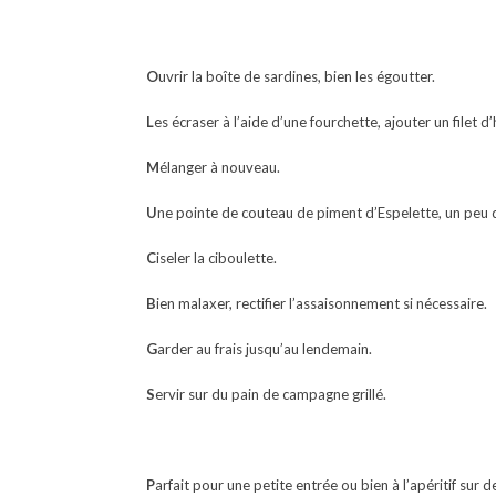
O
uvrir la boîte de sardines, bien les égoutter.
L
es écraser à l’aide d’une fourchette, ajouter un filet d
M
élanger à nouveau.
U
ne pointe de couteau de piment d’Espelette, un peu 
C
iseler la ciboulette.
B
ien malaxer, rectifier l’assaisonnement si nécessaire.
G
arder au frais jusqu’au lendemain.
S
ervir sur du pain de campagne grillé.
P
arfait pour une petite entrée ou bien à l’apéritif sur d