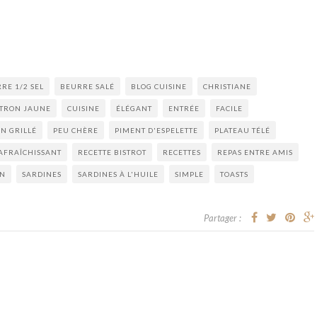
RE 1/2 SEL
BEURRE SALÉ
BLOG CUISINE
CHRISTIANE
ITRON JAUNE
CUISINE
ÉLÉGANT
ENTRÉE
FACILE
IN GRILLÉ
PEU CHÈRE
PIMENT D'ESPELETTE
PLATEAU TÉLÉ
AFRAÎCHISSANT
RECETTE BISTROT
RECETTES
REPAS ENTRE AMIS
ON
SARDINES
SARDINES À L'HUILE
SIMPLE
TOASTS
Partager :