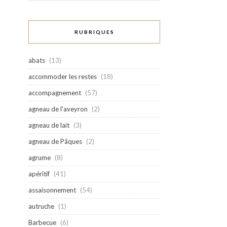
RUBRIQUES
abats
(13)
accommoder les restes
(18)
accompagnement
(57)
agneau de l'aveyron
(2)
agneau de lait
(3)
agneau de Pâques
(2)
agrume
(8)
apéritif
(41)
assaisonnement
(54)
autruche
(1)
Barbecue
(6)