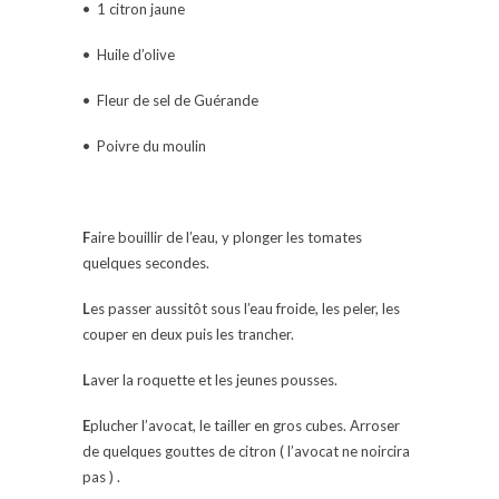
• 1 citron jaune
• Huile d’olive
• Fleur de sel de Guérande
• Poivre du moulin
F
aire bouillir de l’eau, y plonger les tomates
quelques secondes.
L
es passer aussitôt sous l’eau froide, les peler, les
couper en deux puis les trancher.
L
aver la roquette et les jeunes pousses.
E
plucher l’avocat, le tailler en gros cubes. Arroser
de quelques gouttes de citron ( l’avocat ne noircira
pas ) .