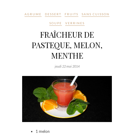
AGRUME
DESSERT
FRUITS
SANS CUISSON
SOUPE
VERRINES
FRAÎCHEUR DE
PASTEQUE, MELON,
MENTHE
jeudi 22 mai 2014
1 melon