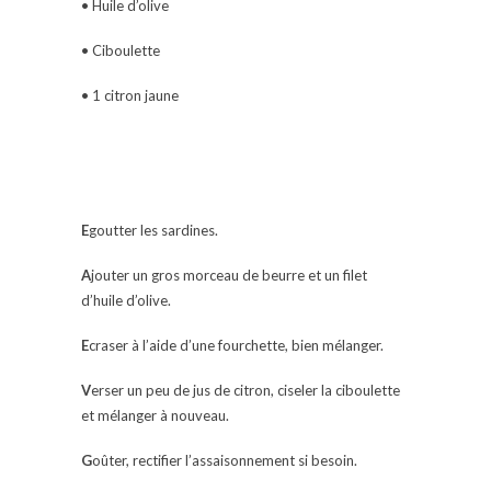
• Huile d’olive
• Ciboulette
• 1 citron jaune
E
goutter les sardines.
A
jouter un gros morceau de beurre et un filet
d’huile d’olive.
E
craser à l’aide d’une fourchette, bien mélanger.
V
erser un peu de jus de citron, ciseler la ciboulette
et mélanger à nouveau.
G
oûter, rectifier l’assaisonnement si besoin.