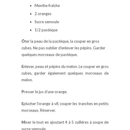
Menthe fraîche
2 oranges
Sucre semoule
1/2 pastèque
Ô
ter la peau de la pastèque, la couper en gros
cubes. Ne pas oublier d’enlever les pépins. Garder
quelques morceaux de pastèque.
E
nlever, peau et pépins du melon. Le couper en gros
cubes, garder également quelques morceaux de
melon.
P
resser le jus d’une orange.
E
plucher l’orange à vif, couper les tranches en petits
morceaux. Réserver.
M
ixer le tout en ajoutant 4 à 5 cuillères à soupe de
sucre semoule.