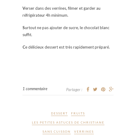
V
erser dans des verrines, filmer et garder au
réfrigérateur 4h minimum.
S
urtout ne pas ajouter de sucre, le chocolat blanc
suffit.
C
e délicieux dessert est très rapidement préparé.
1 commentaire
Partager :
DESSERT
FRUITS
LES PETITES ASTUCES DE CHRISTIANE
SANS CUISSON
VERRINES