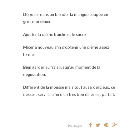
D
époser dans un blender la mangue coupée en
gros morceaux.
A
jouter la crème fraîche et le sucre.
M
ixer à nouveau afin d’obtenir une crème assez
ferme.
B
ien garder au frais jusqu’au moment de la
dégustation.
D
ifférent de la mousse mais tout aussi délicieux, ce
dessert servi à la fin d’un très bon dîner est parfait.
Partager :