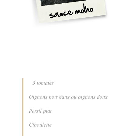
3 tomates
Oignons nouveaux ou oignons doux
Persil plat
Ciboulette