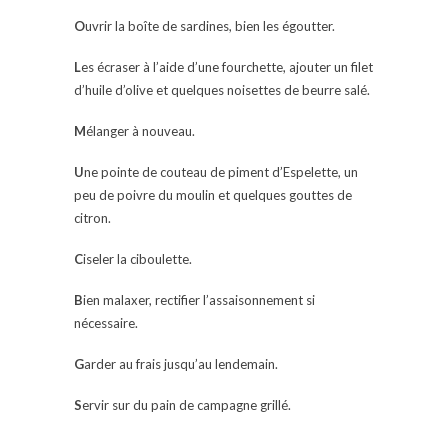
O
uvrir la boîte de sardines, bien les égoutter.
L
es écraser à l’aide d’une fourchette, ajouter un filet
d’huile d’olive et quelques noisettes de beurre salé.
M
élanger à nouveau.
U
ne pointe de couteau de piment d’Espelette, un
peu de poivre du moulin et quelques gouttes de
citron.
C
iseler la ciboulette.
B
ien malaxer, rectifier l’assaisonnement si
nécessaire.
G
arder au frais jusqu’au lendemain.
S
ervir sur du pain de campagne grillé.