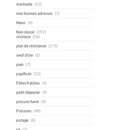
marinade
(12)
mes bonnes adresses
(7)
News
(4)
Non classé
(197)
crustace
(16)
plat de résistance
(175)
oeuf d'oie
(1)
pain
(7)
papillote
(12)
Pâtes fraîches
(4)
petit déjeuner
(9)
poisson fumé
(4)
Poissons
(48)
potage
(8)
riz
(1)