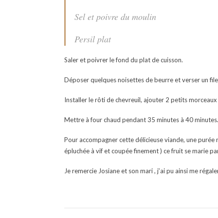
Sel et poivre du moulin
Persil plat
Saler et poivrer le fond du plat de cuisson.
Déposer quelques noisettes de beurre et verser un filet
Installer le rôti de chevreuil, ajouter 2 petits morceaux
Mettre à four chaud pendant 35 minutes à 40 minutes. V
Pour accompagner cette délicieuse viande, une purée ma
épluchée à vif et coupée finement ) ce fruit se marie par
Je remercie Josiane et son mari , j’ai pu ainsi me régale