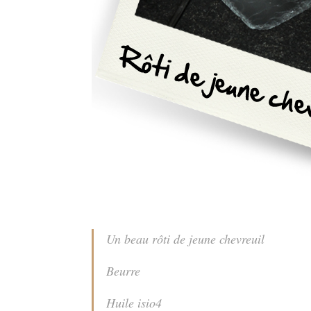
Un beau rôti de jeune chevreuil
Beurre
Huile isio4