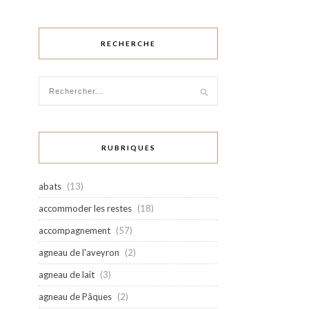
RECHERCHE
RUBRIQUES
abats
(13)
accommoder les restes
(18)
accompagnement
(57)
agneau de l'aveyron
(2)
agneau de lait
(3)
agneau de Pâques
(2)