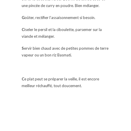
une pincée de curry en poudre. Bien mélanger.
G
oûter, rectifier l’assaisonnement si besoin.
C
iseler le persil et la ciboulette, parsemer sur la
viande et mélanger.
S
ervir bien chaud avec de petites pommes de terre
vapeur ou un bon riz Basmati.
C
e plat peut se préparer la veille, il est encore
meilleur réchauffé, tout doucement.