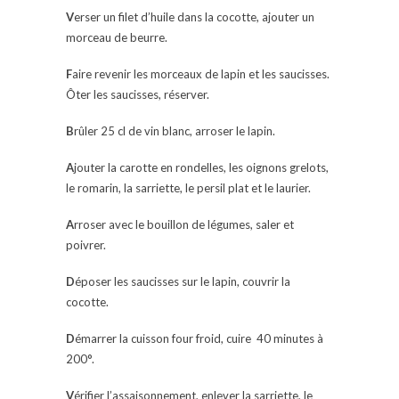
V
erser un filet d’huile dans la cocotte, ajouter un
morceau de beurre.
F
aire revenir les morceaux de lapin et les saucisses.
Ôter les saucisses, réserver.
B
rûler 25 cl de vin blanc, arroser le lapin.
A
jouter la carotte en rondelles, les oignons grelots,
le romarin, la sarriette, le persil plat et le laurier.
A
rroser avec le bouillon de légumes, saler et
poivrer.
D
époser les saucisses sur le lapin, couvrir la
cocotte.
D
émarrer la cuisson four froid, cuire 40 minutes à
200°.
V
érifier l’assaisonnement, enlever la sarriette, le