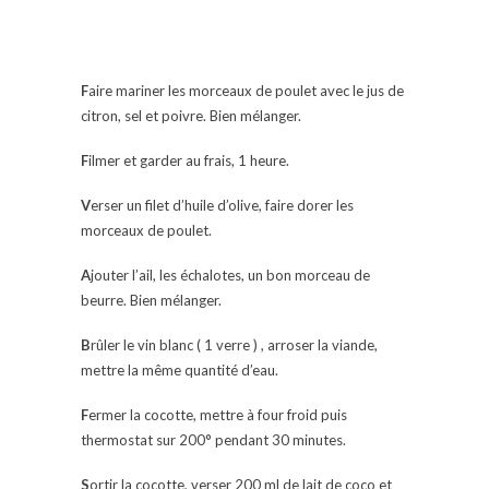
F
aire mariner les morceaux de poulet avec le jus de
citron, sel et poivre. Bien mélanger.
F
ilmer et garder au frais, 1 heure.
V
erser un filet d’huile d’olive, faire dorer les
morceaux de poulet.
A
jouter l’ail, les échalotes, un bon morceau de
beurre. Bien mélanger.
B
rûler le vin blanc ( 1 verre ) , arroser la viande,
mettre la même quantité d’eau.
F
ermer la cocotte, mettre à four froid puis
thermostat sur 200° pendant 30 minutes.
S
ortir la cocotte, verser 200 ml de lait de coco et