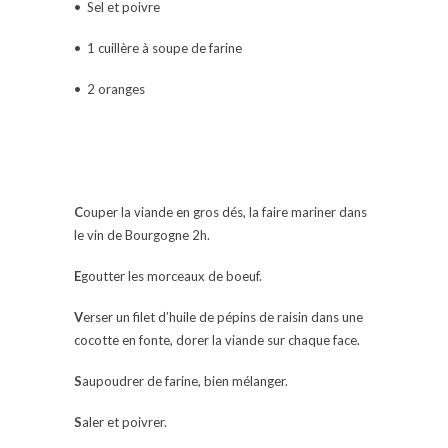
• Sel et poivre
• 1 cuillère à soupe de farine
• 2 oranges
C
ouper la viande en gros dés, la faire mariner dans
le vin de Bourgogne 2h.
E
goutter les morceaux de boeuf.
V
erser un filet d’huile de pépins de raisin dans une
cocotte en fonte, dorer la viande sur chaque face.
S
aupoudrer de farine, bien mélanger.
S
aler et poivrer.