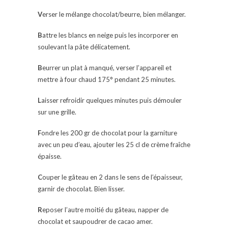
V
erser le mélange chocolat/beurre, bien mélanger.
B
attre les blancs en neige puis les incorporer en
soulevant la pâte délicatement.
B
eurrer un plat à manqué, verser l’appareil et
mettre à four chaud 175° pendant 25 minutes.
L
aisser refroidir quelques minutes puis démouler
sur une grille.
F
ondre les 200 gr de chocolat pour la garniture
avec un peu d’eau, ajouter les 25 cl de crème fraîche
épaisse.
C
ouper le gâteau en 2 dans le sens de l’épaisseur,
garnir de chocolat. Bien lisser.
R
eposer l’autre moitié du gâteau, napper de
chocolat et saupoudrer de cacao amer.