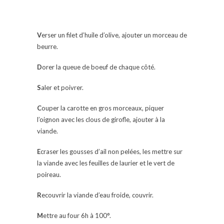
V
erser un filet d’huile d’olive, ajouter un morceau de
beurre.
D
orer la queue de boeuf de chaque côté.
S
aler et poivrer.
C
ouper la carotte en gros morceaux, piquer
l’oignon avec les clous de girofle, ajouter à la
viande.
E
craser les gousses d’ail non pelées, les mettre sur
la viande avec les feuilles de laurier et le vert de
poireau.
R
ecouvrir la viande d’eau froide, couvrir.
M
ettre au four 6h à 100°.