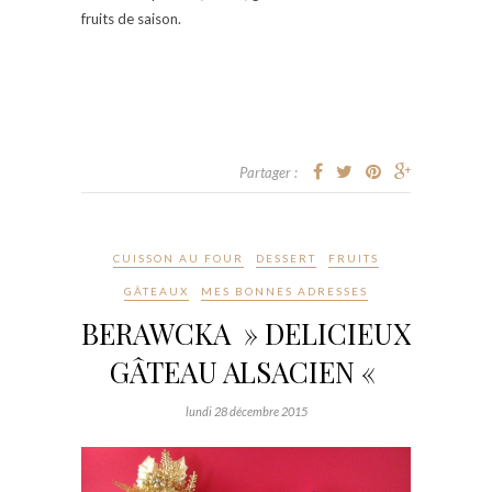
fruits de saison.
Partager :
CUISSON AU FOUR
DESSERT
FRUITS
GÂTEAUX
MES BONNES ADRESSES
BERAWCKA » DELICIEUX
GÂTEAU ALSACIEN «
lundi 28 décembre 2015