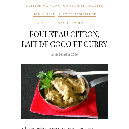
CUISSON AU FOUR
CUISSON EN COCOTTE
NON CLASSÉ
PLAT DE RÉSISTANCE
VIANDE BLANCHE
VOLAILLE
POULET AU CITRON,
LAIT DE COCO ET CURRY
jeudi 14 juillet 2016
• 1 gros poulet fermier coupé en morceaux