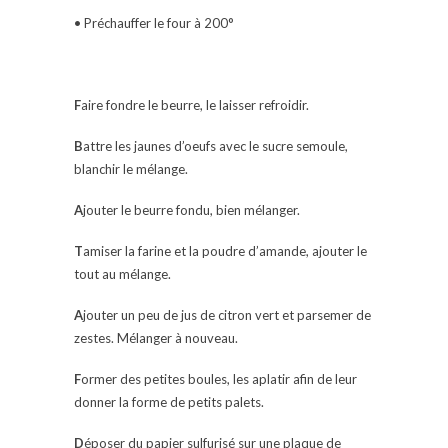
• Préchauffer le four à 200°
F
aire fondre le beurre, le laisser refroidir.
B
attre les jaunes d’oeufs avec le sucre semoule,
blanchir le mélange.
A
jouter le beurre fondu, bien mélanger.
T
amiser la farine et la poudre d’amande, ajouter le
tout au mélange.
A
jouter un peu de jus de citron vert et parsemer de
zestes. Mélanger à nouveau.
F
ormer des petites boules, les aplatir afin de leur
donner la forme de petits palets.
D
époser du papier sulfurisé sur une plaque de