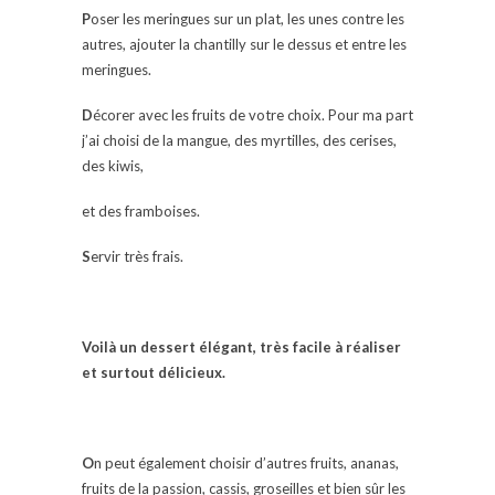
P
oser les meringues sur un plat, les unes contre les
autres, ajouter la chantilly sur le dessus et entre les
meringues.
D
écorer avec les fruits de votre choix. Pour ma part
j’ai choisi de la mangue, des myrtilles, des cerises,
des kiwis,
et des framboises.
S
ervir très frais.
V
oilà un dessert élégant, très facile à réaliser
et surtout délicieux.
O
n peut également choisir d’autres fruits, ananas,
fruits de la passion, cassis, groseilles et bien sûr les