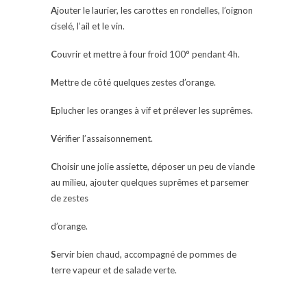
A
jouter le laurier, les carottes en rondelles, l’oignon
ciselé, l’ail et le vin.
C
ouvrir et mettre à four froid 100° pendant 4h.
M
ettre de côté quelques zestes d’orange.
E
plucher les oranges à vif et prélever les suprêmes.
V
érifier l’assaisonnement.
C
hoisir une jolie assiette, déposer un peu de viande
au milieu, ajouter quelques suprêmes et parsemer
de zestes
d’orange.
S
ervir bien chaud, accompagné de pommes de
terre vapeur et de salade verte.