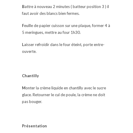
B
attre à nouveau 2 minutes ( batteur position 3 ) il
faut avoir des blancs bien fermes.
F
euille de papier cuisson sur une plaque, former 4 à
5 meringues, mettre au four 1h30.
L
aisser refroidir dans le four éteint, porte entre-
ouverte.
C
hantilly
M
onter la crème liquide en chantilly avec le sucre
glace. Retourner le cul de poule, la crème ne doit
pas bouger.
P
résentation