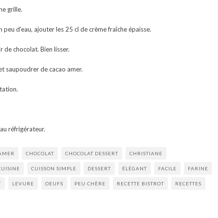
e grille.
 peu d’eau, ajouter les 25 cl de crème fraîche épaisse.
r de chocolat. Bien lisser.
 et saupoudrer de cacao amer.
tation.
au réfrigérateur.
AMER
CHOCOLAT
CHOCOLAT DESSERT
CHRISTIANE
CUISINE
CUISSON SIMPLE
DESSERT
ÉLÉGANT
FACILE
FARINE
T
LEVURE
OEUFS
PEU CHÈRE
RECETTE BISTROT
RECETTES