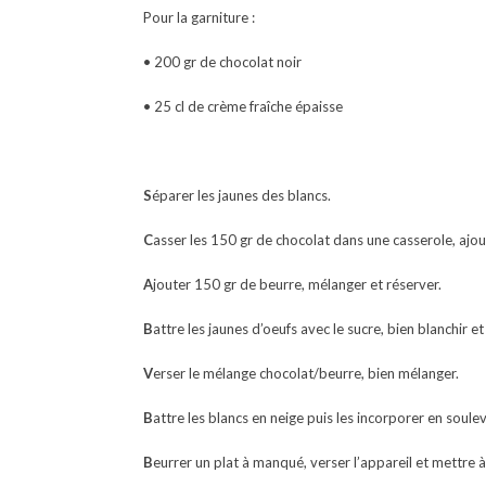
Pour la garniture :
• 200 gr de chocolat noir
• 25 cl de crème fraîche épaisse
S
éparer les jaunes des blancs.
C
asser les 150 gr de chocolat dans une casserole, ajout
A
jouter 150 gr de beurre, mélanger et réserver.
B
attre les jaunes d’oeufs avec le sucre, bien blanchir e
V
erser le mélange chocolat/beurre, bien mélanger.
B
attre les blancs en neige puis les incorporer en soule
B
eurrer un plat à manqué, verser l’appareil et mettre