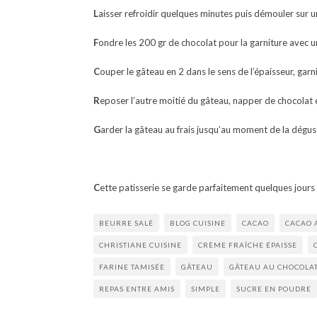
L
aisser refroidir quelques minutes puis démouler sur un
F
ondre les 200 gr de chocolat pour la garniture avec un
C
ouper le gâteau en 2 dans le sens de l’épaisseur, garni
R
eposer l’autre moitié du gâteau, napper de chocolat
G
arder la gâteau au frais jusqu’au moment de la dégus
C
ette patisserie se garde parfaitement quelques jours 
BEURRE SALÉ
BLOG CUISINE
CACAO
CACAO 
CHRISTIANE CUISINE
CRÈME FRAÎCHE ÉPAISSE
FARINE TAMISÉE
GÂTEAU
GÂTEAU AU CHOCOLA
REPAS ENTRE AMIS
SIMPLE
SUCRE EN POUDRE