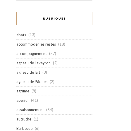
RUBRIQUES
abats
(13)
accommoder les restes
(18)
accompagnement
(57)
agneau de l'aveyron
(2)
agneau de lait
(3)
agneau de Pâques
(2)
agrume
(8)
apéritif
(41)
assaisonnement
(54)
autruche
(1)
Barbecue
(6)