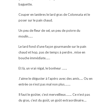
baguette.
Couper en lanières le lard gras de Colonnata et le
poser sur le pain chaud.
Un peu de fleur de sel, un peu de poivre du
moulin……
Le lard fond d’une façon gourmande sur le pain
chaud et hop, pas de temps à perdre , mise en
bouche immédiate……
Et là, un vrai régal, le bonheur …….
J’aime le déguster à l’apéro avec des amis….. Ou en
entrée ce n’est pas mal non plus……..
Il faut le goûter, c’est merveilleux…….. Ce n’est pas
du gras, c’est du goût, un goût extraordinaire….