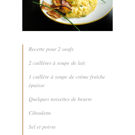
Recette pour 2 oeufs
2 cuillères à soupe de lait
1 cuillère à soupe de crème fraîche
épaisse
Quelques noisettes de beurre
Ciboulette
Sel et poivre