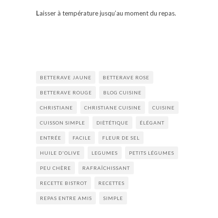
L
aisser à température jusqu’au moment du repas.
BETTERAVE JAUNE
BETTERAVE ROSE
BETTERAVE ROUGE
BLOG CUISINE
CHRISTIANE
CHRISTIANE CUISINE
CUISINE
CUISSON SIMPLE
DIÈTÉTIQUE
ÉLÉGANT
ENTRÉE
FACILE
FLEUR DE SEL
HUILE D'OLIVE
LEGUMES
PETITS LÉGUMES
PEU CHÈRE
RAFRAÎCHISSANT
RECETTE BISTROT
RECETTES
REPAS ENTRE AMIS
SIMPLE