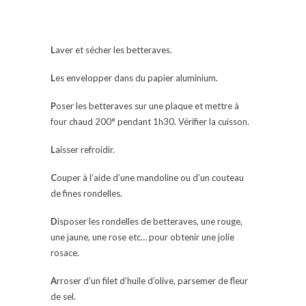
L
aver et sécher les betteraves.
L
es envelopper dans du papier aluminium.
P
oser les betteraves sur une plaque et mettre à
four chaud 200° pendant 1h30. Vérifier la cuisson.
L
aisser refroidir.
C
ouper à l’aide d’une mandoline ou d’un couteau
de fines rondelles.
D
isposer les rondelles de betteraves, une rouge,
une jaune, une rose etc… pour obtenir une jolie
rosace.
A
rroser d’un filet d’huile d’olive, parsemer de fleur
de sel.