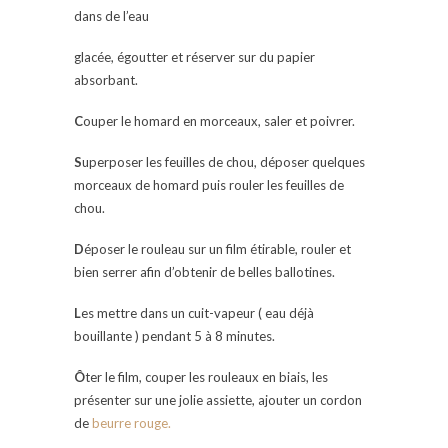
dans de l’eau
glacée, égoutter et réserver sur du papier
absorbant.
C
ouper le homard en morceaux, saler et poivrer.
S
uperposer les feuilles de chou, déposer quelques
morceaux de homard puis rouler les feuilles de
chou.
D
époser le rouleau sur un film étirable, rouler et
bien serrer afin d’obtenir de belles ballotines.
L
es mettre dans un cuit-vapeur ( eau déjà
bouillante ) pendant 5 à 8 minutes.
Ô
ter le film, couper les rouleaux en biais, les
présenter sur une jolie assiette, ajouter un cordon
de
beurre rouge.