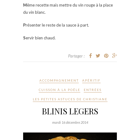
M
ême recette mais mettre du vin rouge à la place
du vin blanc.
P
résenter le reste de la sauce à part.
S
ervir bien chaud.
Partager :
ACCOMPAGNEMENT
APÉRITIF
CUISSON À LA POÊLE
ENTRÉES
LES PETITES ASTUCES DE CHRISTIANE
BLINIS LEGERS
mardi 16 décembre 2014