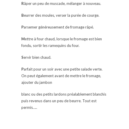
R
âper un peu de muscade, mélanger à nouveau.
B
eurrer des moules, verser la purée de courge.
P
arsemer généreusement de fromage râpé.
M
ettre à four chaud, lorsque le fromage est bien
fondu, sortir les ramequins du four.
S
ervir bien chaud.
P
arfait pour un soir avec une petite salade verte.
On peut également avant de mettre le fromage,
ajouter du jambon
blanc ou des petits lardons préalablement blanchis
puis revenus dans un peu de beurre. Tout est
permis…..