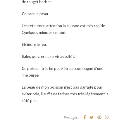
de rouget barbet.
C
olorer la peau.
L
es retourner, attention la cuisson est très rapide.
Quelques minutes en tout.
E
teindre le feu.
S
aler, poivrer et servir aussitôt.
C
e poisson très fin peut-être accompagné d’une
fine purée.
L
a peau de mon poisson n’est pas parfaite pour
éviter cela, il suffit de fariner très très légèrement le
côté peau.
Partager :