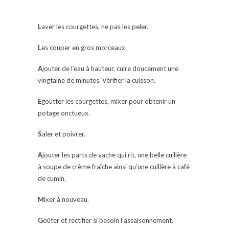
L
aver les courgettes, ne pas les peler.
L
es couper en gros morceaux.
A
jouter de l’eau à hauteur, cuire doucement une
vingtaine de minutes. Vérifier la cuisson.
E
goutter les courgettes, mixer pour obtenir un
potage onctueux.
S
aler et poivrer.
A
jouter les parts de vache qui rit, une belle cuillère
à soupe de crème fraîche ainsi qu’une cuillère à café
de cumin.
M
ixer à nouveau.
G
oûter et rectifier si besoin l’assaisonnement.