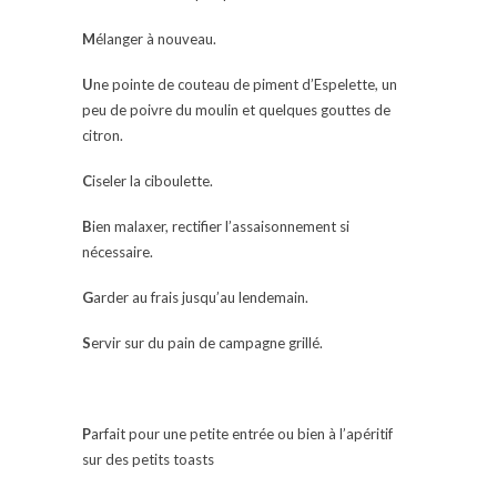
M
élanger à nouveau.
U
ne pointe de couteau de piment d’Espelette, un
peu de poivre du moulin et quelques gouttes de
citron.
C
iseler la ciboulette.
B
ien malaxer, rectifier l’assaisonnement si
nécessaire.
G
arder au frais jusqu’au lendemain.
S
ervir sur du pain de campagne grillé.
P
arfait pour une petite entrée ou bien à l’apéritif
sur des petits toasts