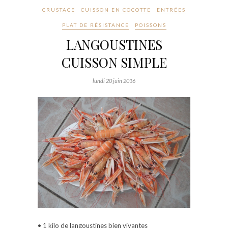
CRUSTACE
CUISSON EN COCOTTE
ENTRÉES
PLAT DE RÉSISTANCE
POISSONS
LANGOUSTINES
CUISSON SIMPLE
lundi 20 juin 2016
• 1 kilo de langoustines bien vivantes