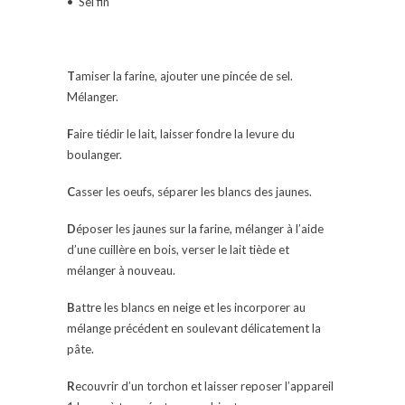
• Sel fin
T
amiser la farine, ajouter une pincée de sel.
Mélanger.
F
aire tiédir le lait, laisser fondre la levure du
boulanger.
C
asser les oeufs, séparer les blancs des jaunes.
D
époser les jaunes sur la farine, mélanger à l’aide
d’une cuillère en bois, verser le lait tiède et
mélanger à nouveau.
B
attre les blancs en neige et les incorporer au
mélange précédent en soulevant délicatement la
pâte.
R
ecouvrir d’un torchon et laisser reposer l’appareil