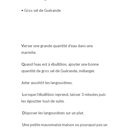
• Gros sel de Guérande
V
erser une grande quantité d’eau dans une
marmite.
Q
uand l’eau est à ébullition, ajouter une bonne
quantité de gros sel de Guérande, mélanger.
J
eter aussitôt les langoustines.
L
orsque l’ébullition reprend, laisser 3 minutes puis
les égoutter tout de suite.
D
isposer les langoustines sur un plat.
U
ne petite mayonnaise maison ou pourquoi pas un