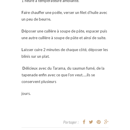
1 heure à températeure ambiante.
F
aire chauffer une poêle, verser un filet d’huile avec
un peu de beurre
.
D
époser une cuillère à soupe de pâte, espacer puis
une autre cuillère à soupe de pâte et ainsi de suite.
L
aisser cuire 2 minutes de chaque côté, déposer les
blinis sur un plat.
D
élicieux avec du Tarama, du saumun fumé, de la
tapenade enfin avec ce que l’on veut…..ils se
conservent plusieurs
jours.
Partager :