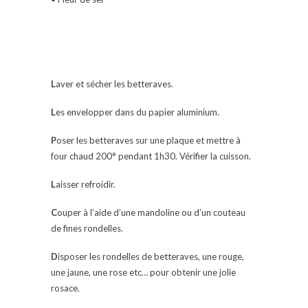
L
aver et sécher les betteraves.
L
es envelopper dans du papier aluminium.
P
oser les betteraves sur une plaque et mettre à
four chaud 200° pendant 1h30. Vérifier la cuisson.
L
aisser refroidir.
C
ouper à l’aide d’une mandoline ou d’un couteau
de fines rondelles.
D
isposer les rondelles de betteraves, une rouge,
une jaune, une rose etc… pour obtenir une jolie
rosace.