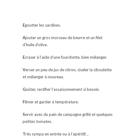
E
goutter les sardines.
A
jouter un gros morceau de beurre et un filet
d’huile d’olive.
E
craser à l’aide d’une fourchette, bien mélanger.
V
erser un peu de jus de citron, ciseler la ciboulette
et mélanger à nouveau.
G
oûter, rectifier l’assaisonnement si besoin.
F
ilmer et garder à température.
S
ervir avec du pain de campagne grillé et quelques
petites tomates.
T
rès sympa en entrée ou à l’apéritif…