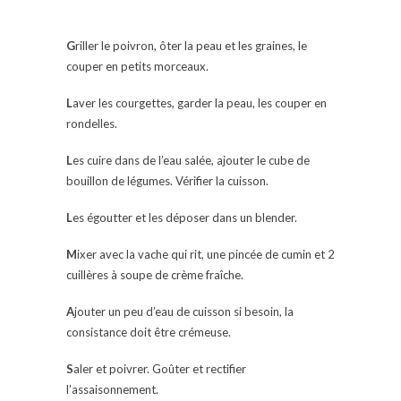
G
riller le poivron, ôter la peau et les graines, le
couper en petits morceaux.
L
aver les courgettes, garder la peau, les couper en
rondelles.
L
es cuire dans de l’eau salée, ajouter le cube de
bouillon de légumes. Vérifier la cuisson.
L
es égoutter et les déposer dans un blender.
M
ixer avec la vache qui rit, une pincée de cumin et 2
cuillères à soupe de crème fraîche.
A
jouter un peu d’eau de cuisson si besoin, la
consistance doit être crémeuse.
S
aler et poivrer. Goûter et rectifier
l’assaisonnement.