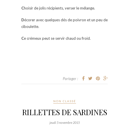
C
hoisir de jolis récipients, verser le mélange.
D
écorer avec quelques dés de poivron et un peu de
ciboulette.
C
e crémeux peut se servir chaud ou froid.
Partager :
NON CLASSÉ
RILLETTES DE SARDINES
jeudi 5 novembre 2015