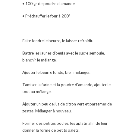
• 100 gr de poudre d’amande
• Préchauffer le four à 200°
F
aire fondre le beurre, le laisser refroidir.
B
attre les jaunes d’oeufs avec le sucre semoule,
blanchir le mélange.
A
jouter le beurre fondu, bien mélanger.
T
amiser la farine et la poudre d’amande, ajouter le
tout au mélange.
A
jouter un peu de jus de citron vert et parsemer de
zestes. Mélanger à nouveau.
F
ormer des petites boules, les aplatir afin de leur
donner la forme de petits palets.