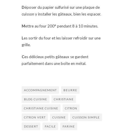
D
époser du papier sulfurisé sur une plaque de
cuisson y installer les gâteaux, bien les espacer.
M
ettre au four 200° pendant 8 à 10 minutes.
L
es sortir du four et les laisser refroidir sur une
grille.
C
es délicieux petits gâteaux se gardent
parfaitement dans une boîte en métal.
ACCOMPAGNEMENT
BEURRE
BLOG CUISINE
CHRISTIANE
CHRISTIANE CUISINE
CITRON
CITRON VERT
CUISINE
CUISSON SIMPLE
DESSERT
FACILE
FARINE