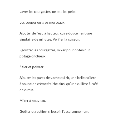
L
aver les courgettes, ne pas les peler.
L
es couper en gros morceaux.
A
jouter de l’eau à hauteur, cuire doucement une
vingtaine de minutes. Vérifier la cuisson.
E
goutter les courgettes, mixer pour obtenir un
potage onctueux.
S
aler et poivrer.
A
jouter les parts de vache qui rit, une belle cuillère
à soupe de crème fraîche ainsi qu’une cuillère à café
de cumin.
M
ixer à nouveau.
G
oûter et rectifier si besoin l’assaisonnement.