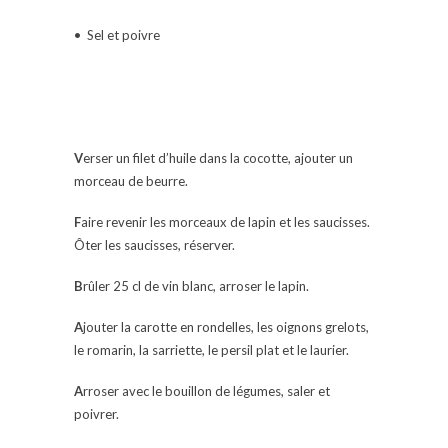
• Sel et poivre
V
erser un filet d’huile dans la cocotte, ajouter un
morceau de beurre.
F
aire revenir les morceaux de lapin et les saucisses.
Ôter les saucisses, réserver.
B
rûler 25 cl de vin blanc, arroser le lapin.
A
jouter la carotte en rondelles, les oignons grelots,
le romarin, la sarriette, le persil plat et le laurier.
A
rroser avec le bouillon de légumes, saler et
poivrer.