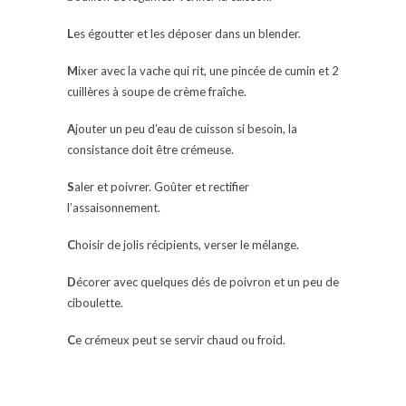
L
es égoutter et les déposer dans un blender.
M
ixer avec la vache qui rit, une pincée de cumin et 2
cuillères à soupe de crème fraîche.
A
jouter un peu d’eau de cuisson si besoin, la
consistance doit être crémeuse.
S
aler et poivrer. Goûter et rectifier
l’assaisonnement.
C
hoisir de jolis récipients, verser le mélange.
D
écorer avec quelques dés de poivron et un peu de
ciboulette.
C
e crémeux peut se servir chaud ou froid.