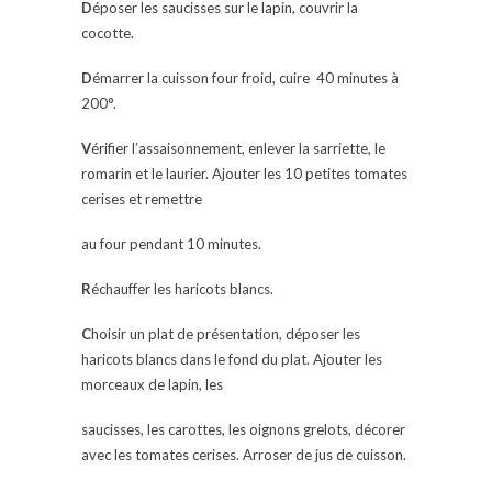
D
époser les saucisses sur le lapin, couvrir la
cocotte.
D
émarrer la cuisson four froid, cuire 40 minutes à
200°.
V
érifier l’assaisonnement, enlever la sarriette, le
romarin et le laurier. Ajouter les 10 petites tomates
cerises et remettre
au four pendant 10 minutes.
R
échauffer les haricots blancs.
C
hoisir un plat de présentation, déposer les
haricots blancs dans le fond du plat. Ajouter les
morceaux de lapin, les
saucisses, les carottes, les oignons grelots, décorer
avec les tomates cerises. Arroser de jus de cuisson.