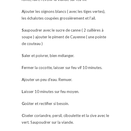
A
jouter les oignons blancs ( avec les tiges vertes),
les échalotes coupées grossièrement et l’ail.
S
aupoudrer avec le sucre de canne ( 2 cuillères à
soupe ) ajouter le piment de Cayenne ( une pointe
de couteau )
S
aler et poivrer, bien mélanger.
F
ermer la cocotte, laisser sur feu vif 10 minutes.
A
jouter un peu d’eau. Remuer.
L
aisser 10 minutes sur feu moyen.
G
oûter et rectifier si besoin.
C
iseler coriandre, persil, ciboulette et la cive avec le
vert. Saupoudrer sur la viande.