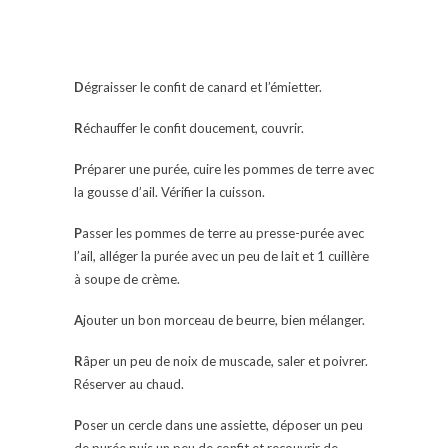
D
égraisser le confit de canard et l’émietter.
R
échauffer le confit doucement, couvrir.
P
réparer une purée, cuire les pommes de terre avec
la gousse d’ail. Vérifier la cuisson.
P
asser les pommes de terre au presse-purée avec
l’ail, alléger la purée avec un peu de lait et 1 cuillère
à soupe de crème.
A
jouter un bon morceau de beurre, bien mélanger.
R
âper un peu de noix de muscade, saler et poivrer.
Réserver au chaud.
P
oser un cercle dans une assiette, déposer un peu