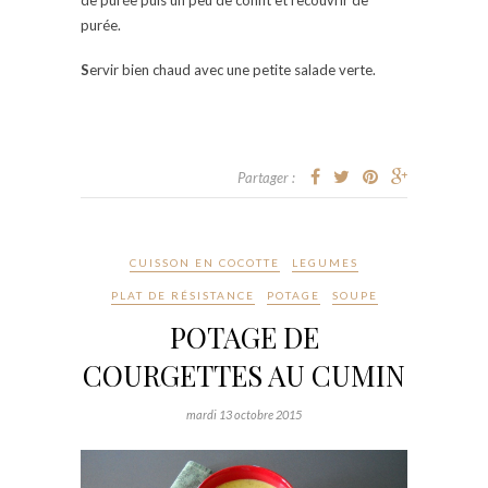
de purée puis un peu de confit et recouvrir de
purée.
S
ervir bien chaud avec une petite salade verte.
Partager :
CUISSON EN COCOTTE
LEGUMES
PLAT DE RÉSISTANCE
POTAGE
SOUPE
POTAGE DE
COURGETTES AU CUMIN
mardi 13 octobre 2015