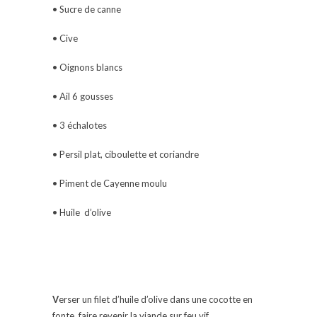
• Sucre de canne
• Cive
• Oignons blancs
• Ail 6 gousses
• 3 échalotes
• Persil plat, ciboulette et coriandre
• Piment de Cayenne moulu
• Huile d’olive
V
erser un filet d’huile d’olive dans une cocotte en
fonte, faire revenir la viande sur feu vif.