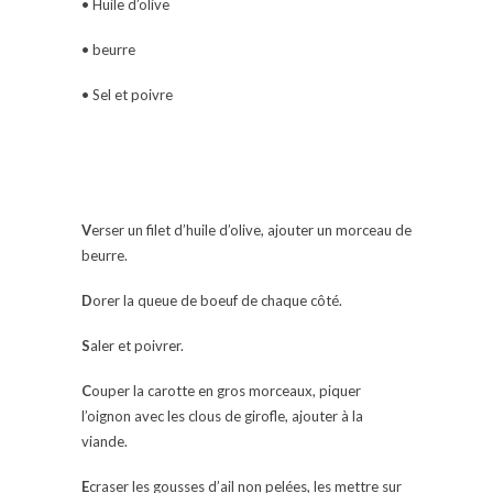
• Huile d’olive
• beurre
• Sel et poivre
V
erser un filet d’huile d’olive, ajouter un morceau de
beurre.
D
orer la queue de boeuf de chaque côté.
S
aler et poivrer.
C
ouper la carotte en gros morceaux, piquer
l’oignon avec les clous de girofle, ajouter à la
viande.
E
craser les gousses d’ail non pelées, les mettre sur