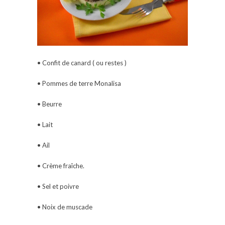
• Confit de canard ( ou restes )
• Pommes de terre Monalisa
• Beurre
• Lait
• Ail
• Crème fraîche.
• Sel et poivre
• Noix de muscade