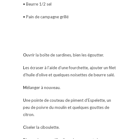
• Beurre 1/2 sel
• Pain de campagne grillé
O
uvrir la boîte de sardines, bien les égoutter.
L
es écraser à l’aide d’une fourchette, ajouter un filet
d’huile d’olive et quelques noisettes de beurre salé.
M
élanger à nouveau.
U
ne pointe de couteau de piment d’Espelette, un
peu de poivre du moulin et quelques gouttes de
citron.
C
iseler la ciboulette.