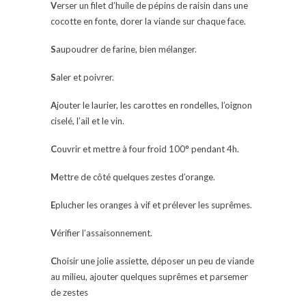
V
erser un filet d’huile de pépins de raisin dans une
cocotte en fonte, dorer la viande sur chaque face.
S
aupoudrer de farine, bien mélanger.
S
aler et poivrer.
A
jouter le laurier, les carottes en rondelles, l’oignon
ciselé, l’ail et le vin.
C
ouvrir et mettre à four froid 100° pendant 4h.
M
ettre de côté quelques zestes d’orange.
E
plucher les oranges à vif et prélever les suprêmes.
V
érifier l’assaisonnement.
C
hoisir une jolie assiette, déposer un peu de viande
au milieu, ajouter quelques suprêmes et parsemer
de zestes