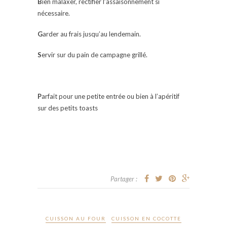
B
ien malaxer, rectifier l’assaisonnement si
nécessaire.
G
arder au frais jusqu’au lendemain.
S
ervir sur du pain de campagne grillé.
P
arfait pour une petite entrée ou bien à l’apéritif
sur des petits toasts
Partager :
CUISSON AU FOUR
CUISSON EN COCOTTE