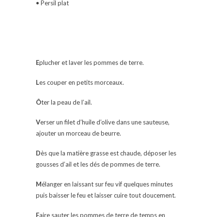
• Persil plat
E
plucher et laver les pommes de terre.
L
es couper en petits morceaux.
Ô
ter la peau de l’ail.
V
erser un filet d’huile d’olive dans une sauteuse,
ajouter un morceau de beurre.
D
ès que la matière grasse est chaude, déposer les
gousses d’ail et les dés de pommes de terre.
M
élanger en laissant sur feu vif quelques minutes
puis baisser le feu et laisser cuire tout doucement.
F
aire sauter les pommes de terre de temps en