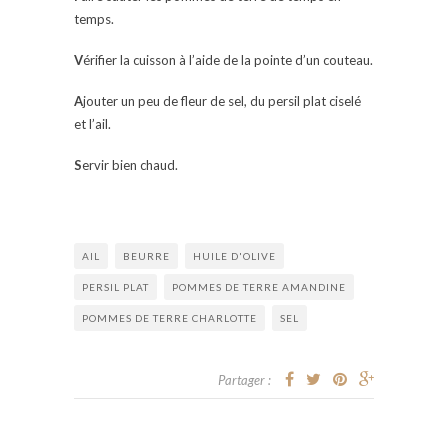
temps.
V
érifier la cuisson à l’aide de la pointe d’un couteau.
A
jouter un peu de fleur de sel, du persil plat ciselé
et l’ail.
S
ervir bien chaud.
AIL
BEURRE
HUILE D'OLIVE
PERSIL PLAT
POMMES DE TERRE AMANDINE
POMMES DE TERRE CHARLOTTE
SEL
Partager :