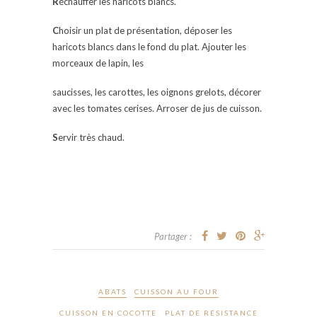
R
échauffer les haricots blancs.
C
hoisir un plat de présentation, déposer les
haricots blancs dans le fond du plat. Ajouter les
morceaux de lapin, les
saucisses, les carottes, les oignons grelots, décorer
avec les tomates cerises. Arroser de jus de cuisson.
S
ervir très chaud.
Partager :
ABATS
CUISSON AU FOUR
CUISSON EN COCOTTE
PLAT DE RÉSISTANCE