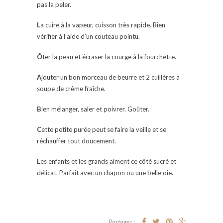
pas la peler.
L
a cuire à la vapeur, cuisson très rapide. Bien
vérifier à l’aide d’un couteau pointu.
Ô
ter la peau et écraser la courge à la fourchette.
A
jouter un bon morceau de beurre et 2 cuillères à
soupe de crème fraîche.
B
ien mélanger, saler et poivrer. Goûter.
C
ette petite purée peut se faire la veille et se
réchauffer tout doucement.
L
es enfants et les grands aiment ce côté sucré et
délicat. Parfait avec un chapon ou une belle oie.
Partager :