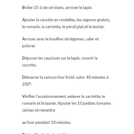
B
rûler 25 cl de vin blanc, arroser le lapin.
A
jouter la carotte en rondelles, les oignons grelots,
le romarin, la sarriette, le persil plat et le laurier.
A
rroser avec le bouillon de légumes, saler et
poivrer.
D
époser les saucisses sur le lapin, couvrir la
cocotte.
D
émarrer la cuisson four froid, cuire 40 minutes à
200°.
V
érifier l’assaisonnement, enlever la sarriette, le
romarin et le laurier. Ajouter les 10 petites tomates
cerises et remettre
au four pendant 10 minutes.