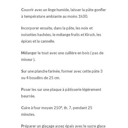
C
ouvrir avec un linge humide, laisser la pâte gonfler
à température ambiante au moins 1h30.
I
ncorporer ensuite, dans la pâte, les noix et
noisettes hachées, le mélange fruits et Kirsch, les
épices et la cannelle.
M
élanger le tout avec une cuillère en bois ( pas de
mixeur ).
S
ur une planche farinée, former avec cette pâte 3
ou 4 boudins de 25 cm.
P
oser les sur une plaque à pâtisserie légèrement
beurrée.
C
uire à four moyen 210°, th. 7, pendant 25
minutes.
P
réparer un glaçage assez épais avec le sucre glace