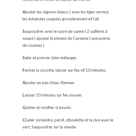
A
jouter les oignons blancs ( avec les tiges vertes),
les échalotes coupées grossièrement et l’ail.
S
aupoudrer avec le sucre de canne ( 2 cuillères à
soupe ) ajouter le piment de Cayenne ( une pointe
de couteau )
S
aler et poivrer, bien mélanger.
F
ermer la cocotte, laisser sur feu vif 10 minutes.
A
jouter un peu d’eau. Remuer.
L
aisser 10 minutes sur feu moyen.
G
oûter et rectifier si besoin.
C
iseler coriandre, persil, ciboulette et la cive avec le
vert. Saupoudrer sur la viande.