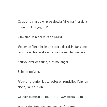
C
ouper la viande en gros dés, la faire mariner dans
le vin de Bourgogne 2h.
E
goutter les morceaux de boeuf.
V
erser un filet d’huile de pépins de raisin dans une
cocotte en fonte, dorer la viande sur chaque face.
S
aupoudrer de farine, bien mélanger.
S
aler et poivrer.
A
jouter le laurier, les carottes en rondelles, l’oignon
ciselé, l’ail et le vin.
C
ouvrir et mettre à four froid 100° pendant 4h.
M
ettre de côté quelques zestes d’orange.