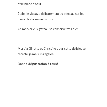
et le blanc d’oeuf.
E
taler le glaçage délicatement au pinceau sur les
pains dès la sortie du four.
C
e merveilleux gâteau se conserve très bien.
M
erci à Ginette et Christine pour cette délicieuse
recette, je me suis régalée.
B
onne dégustation à tous!