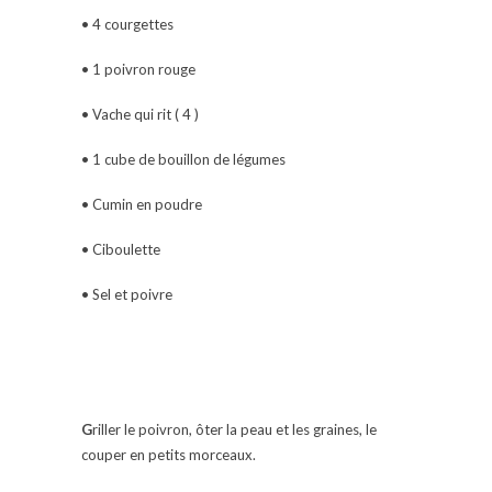
• 4 courgettes
• 1 poivron rouge
• Vache qui rit ( 4 )
• 1 cube de bouillon de légumes
• Cumin en poudre
• Ciboulette
• Sel et poivre
G
riller le poivron, ôter la peau et les graines, le
couper en petits morceaux.