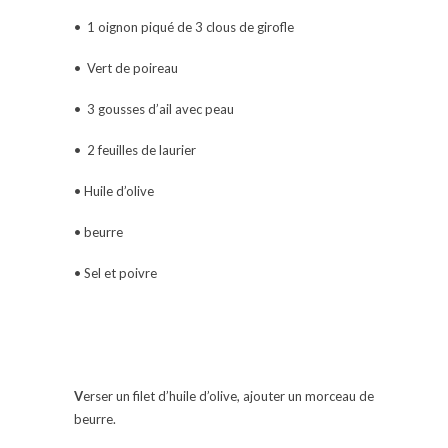
• 1 oignon piqué de 3 clous de girofle
• Vert de poireau
• 3 gousses d’ail avec peau
• 2 feuilles de laurier
• Huile d’olive
• beurre
• Sel et poivre
V
erser un filet d’huile d’olive, ajouter un morceau de
beurre.