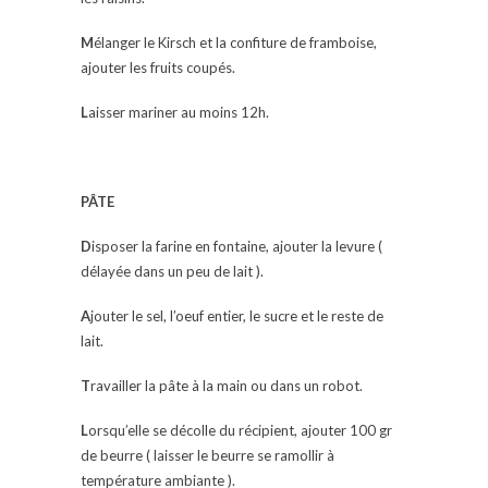
M
élanger le Kirsch et la confiture de framboise,
ajouter les fruits coupés.
L
aisser mariner au moins 12h.
PÂTE
D
isposer la farine en fontaine, ajouter la levure (
délayée dans un peu de lait ).
A
jouter le sel, l’oeuf entier, le sucre et le reste de
lait.
T
ravailler la pâte à la main ou dans un robot.
L
orsqu’elle se décolle du récipient, ajouter 100 gr
de beurre ( laisser le beurre se ramollir à
température ambiante ).