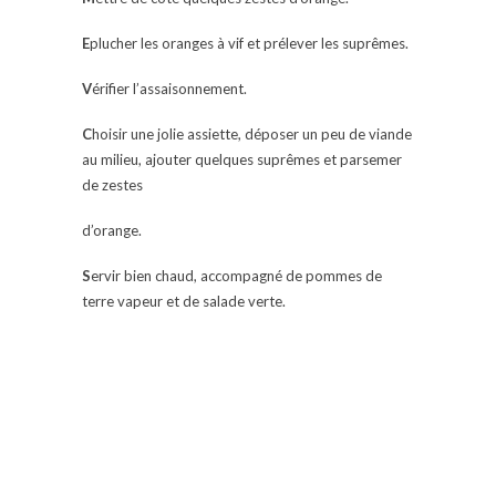
E
plucher les oranges à vif et prélever les suprêmes.
V
érifier l’assaisonnement.
C
hoisir une jolie assiette, déposer un peu de viande
au milieu, ajouter quelques suprêmes et parsemer
de zestes
d’orange.
S
ervir bien chaud, accompagné de pommes de
terre vapeur et de salade verte.