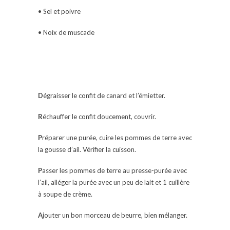
• Sel et poivre
• Noix de muscade
D
égraisser le confit de canard et l’émietter.
R
échauffer le confit doucement, couvrir.
P
réparer une purée, cuire les pommes de terre avec
la gousse d’ail. Vérifier la cuisson.
P
asser les pommes de terre au presse-purée avec
l’ail, alléger la purée avec un peu de lait et 1 cuillère
à soupe de crème.
A
jouter un bon morceau de beurre, bien mélanger.