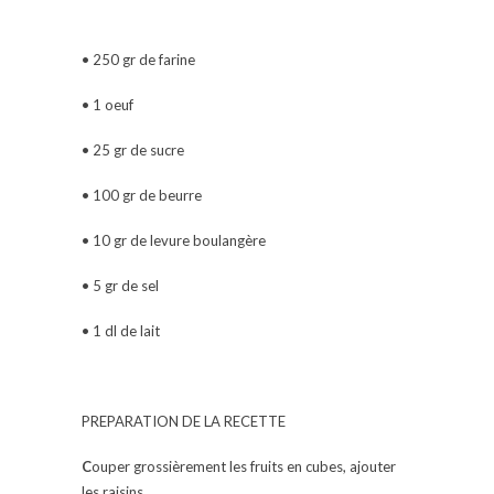
• 250 gr de farine
• 1 oeuf
• 25 gr de sucre
• 100 gr de beurre
• 10 gr de levure boulangère
• 5 gr de sel
• 1 dl de lait
PREPARATION DE LA RECETTE
C
ouper grossièrement les fruits en cubes, ajouter
les raisins.