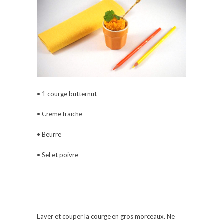
• 1 courge butternut
• Crème fraîche
• Beurre
• Sel et poivre
L
aver et couper la courge en gros morceaux. Ne