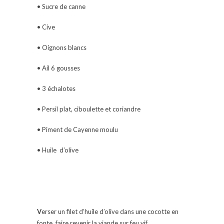
• Sucre de canne
• Cive
• Oignons blancs
• Ail 6 gousses
• 3 échalotes
• Persil plat, ciboulette et coriandre
• Piment de Cayenne moulu
• Huile d’olive
V
erser un filet d’huile d’olive dans une cocotte en
fonte, faire revenir la viande sur feu vif.