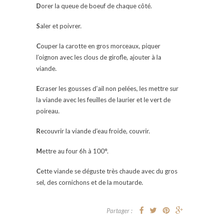
D
orer la queue de boeuf de chaque côté.
S
aler et poivrer.
C
ouper la carotte en gros morceaux, piquer
l’oignon avec les clous de girofle, ajouter à la
viande.
E
craser les gousses d’ail non pelées, les mettre sur
la viande avec les feuilles de laurier et le vert de
poireau.
R
ecouvrir la viande d’eau froide, couvrir.
M
ettre au four 6h à 100°.
C
ette viande se déguste très chaude avec du gros
sel, des cornichons et de la moutarde.
Partager :