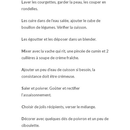
L
aver les courgettes, garder la peau, les couper en
rondelles.
L
es cuire dans de l’eau salée, ajouter le cube de
bouillon de légumes. Vérifier la cuisson.
L
es égoutter et les déposer dans un blender.
M
ixer avec la vache qui rit, une pincée de cumin et 2
cuillères à soupe de crème fraîche.
A
jouter un peu d’eau de cuisson si besoin, la
consistance doit être crémeuse.
S
aler et poivrer. Goûter et rectifier
l’assaisonnement.
C
hoisir de jolis récipients, verser le mélange.
D
écorer avec quelques dés de poivron et un peu de
ciboulette.