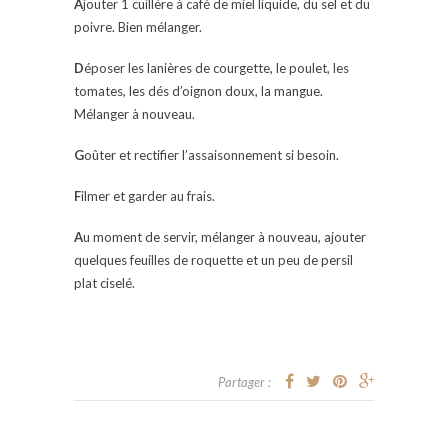
A
jouter 1 cuillère à café de miel liquide, du sel et du
poivre. Bien mélanger.
D
époser les lanières de courgette, le poulet, les
tomates, les dés d’oignon doux, la mangue.
Mélanger à nouveau.
G
oûter et rectifier l’assaisonnement si besoin.
F
ilmer et garder au frais.
A
u moment de servir, mélanger à nouveau, ajouter
quelques feuilles de roquette et un peu de persil
plat ciselé.
Partager :