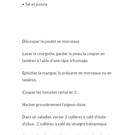
• Sel et poivre
D
écouper le poulet en morceaux.
L
aver la courgette, garder la peau, la couper en
lanières à l’aide d’une râpe à fromage.
E
plucher la mangue, la préparer en morceaux ou en
lanières.
C
ouper les tomates cerise en 2.
H
acher grossièrement l’oignon doux.
D
ans un saladier, verser 2 cuillères à café d’huile
d’olive, 2 cuillères à café de vinaigre balsamique.