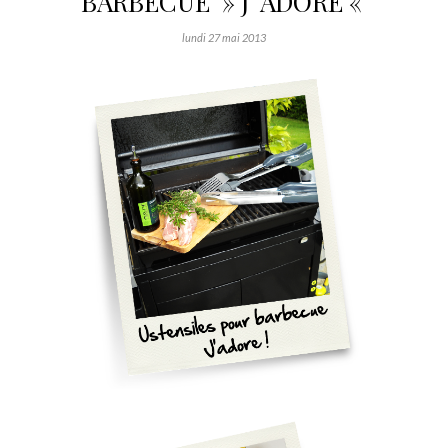
BARBECUE » J’ ADORE «
lundi 27 mai 2013