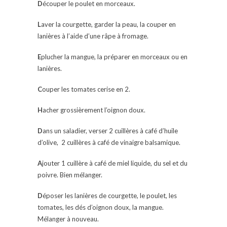
D
écouper le poulet en morceaux.
L
aver la courgette, garder la peau, la couper en
lanières à l’aide d’une râpe à fromage.
E
plucher la mangue, la préparer en morceaux ou en
lanières.
C
ouper les tomates cerise en 2.
H
acher grossièrement l’oignon doux.
D
ans un saladier, verser 2 cuillères à café d’huile
d’olive, 2 cuillères à café de vinaigre balsamique.
A
jouter 1 cuillère à café de miel liquide, du sel et du
poivre. Bien mélanger.
D
époser les lanières de courgette, le poulet, les
tomates, les dés d’oignon doux, la mangue.
Mélanger à nouveau.