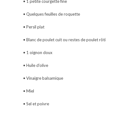
• 1 petite courgette fine
• Quelques feuilles de roquette
• Persil plat
• Blanc de poulet cuit ou restes de poulet rôti
• 1 oignon doux
• Huile d’olive
• Vinaigre balsamique
• Miel
• Sel et poivre