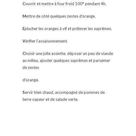
C
ouvrir et mettre à four froid 100° pendant 4h.
M
ettre de côté quelques zestes d’orange.
E
plucher les oranges à vif et prélever les suprêmes.
V
érifier l’assaisonnement.
C
hoisir une jolie assiette, déposer un peu de viande
au milieu, ajouter quelques suprêmes et parsemer
de zestes
d’orange.
S
ervir bien chaud, accompagné de pommes de
terre vapeur et de salade verte.