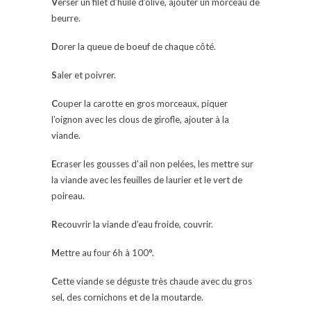
V
erser un filet d’huile d’olive, ajouter un morceau de
beurre.
D
orer la queue de boeuf de chaque côté.
S
aler et poivrer.
C
ouper la carotte en gros morceaux, piquer
l’oignon avec les clous de girofle, ajouter à la
viande.
E
craser les gousses d’ail non pelées, les mettre sur
la viande avec les feuilles de laurier et le vert de
poireau.
R
ecouvrir la viande d’eau froide, couvrir.
M
ettre au four 6h à 100°.
C
ette viande se déguste très chaude avec du gros
sel, des cornichons et de la moutarde.