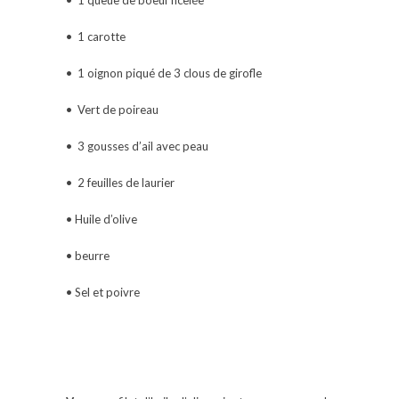
• 1 queue de boeuf ficelée
• 1 carotte
• 1 oignon piqué de 3 clous de girofle
• Vert de poireau
• 3 gousses d’ail avec peau
• 2 feuilles de laurier
• Huile d’olive
• beurre
• Sel et poivre