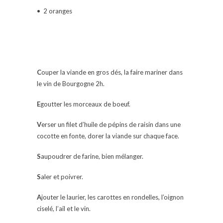
• 2 oranges
C
ouper la viande en gros dés, la faire mariner dans
le vin de Bourgogne 2h.
E
goutter les morceaux de boeuf.
V
erser un filet d’huile de pépins de raisin dans une
cocotte en fonte, dorer la viande sur chaque face.
S
aupoudrer de farine, bien mélanger.
S
aler et poivrer.
A
jouter le laurier, les carottes en rondelles, l’oignon
ciselé, l’ail et le vin.