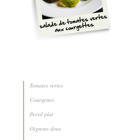
Tomates vertes
Courgettes
Persil plat
Oignons doux