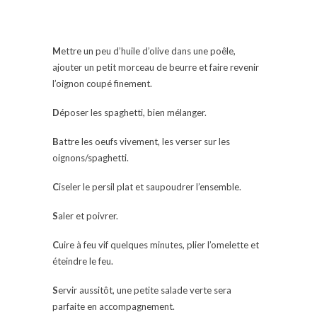
M
ettre un peu d’huile d’olive dans une poêle,
ajouter un petit morceau de beurre et faire revenir
l’oignon coupé finement.
D
époser les spaghetti, bien mélanger.
B
attre les oeufs vivement, les verser sur les
oignons/spaghetti.
C
iseler le persil plat et saupoudrer l’ensemble.
S
aler et poivrer.
C
uire à feu vif quelques minutes, plier l’omelette et
éteindre le feu.
S
ervir aussitôt, une petite salade verte sera
parfaite en accompagnement.