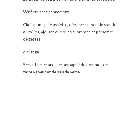
V
érifier l’assaisonnement.
C
hoisir une jolie assiette, déposer un peu de viande
au milieu, ajouter quelques suprêmes et parsemer
de zestes
d’orange.
S
ervir bien chaud, accompagné de pommes de
terre vapeur et de salade verte.