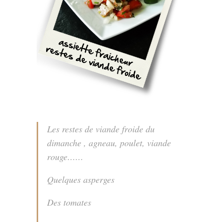
Les restes de viande froide du
dimanche , agneau, poulet, viande
rouge……
Quelques asperges
Des tomates