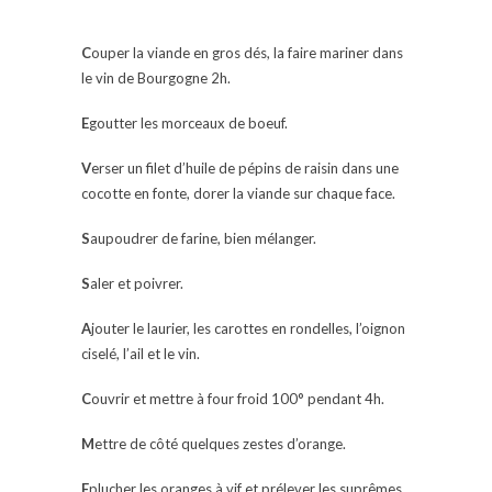
C
ouper la viande en gros dés, la faire mariner dans
le vin de Bourgogne 2h.
E
goutter les morceaux de boeuf.
V
erser un filet d’huile de pépins de raisin dans une
cocotte en fonte, dorer la viande sur chaque face.
S
aupoudrer de farine, bien mélanger.
S
aler et poivrer.
A
jouter le laurier, les carottes en rondelles, l’oignon
ciselé, l’ail et le vin.
C
ouvrir et mettre à four froid 100° pendant 4h.
M
ettre de côté quelques zestes d’orange.
E
plucher les oranges à vif et prélever les suprêmes.