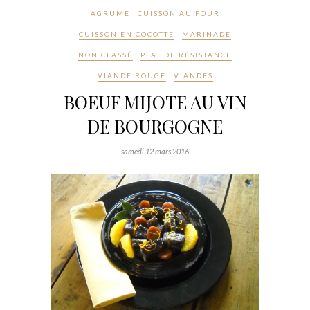
AGRUME
CUISSON AU FOUR
CUISSON EN COCOTTE
MARINADE
NON CLASSÉ
PLAT DE RÉSISTANCE
VIANDE ROUGE
VIANDES
BOEUF MIJOTE AU VIN
DE BOURGOGNE
samedi 12 mars 2016