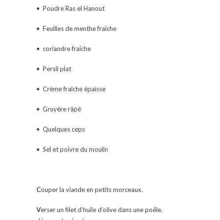
• Poudre Ras el Hanout
• Feuilles de menthe fraîche
• coriandre fraîche
• Persil plat
• Crème fraîche épaisse
• Gruyère râpé
• Quelques ceps
• Sel et poivre du moulin
C
ouper la viande en petits morceaux.
V
erser un filet d’huile d’olive dans une poêle,