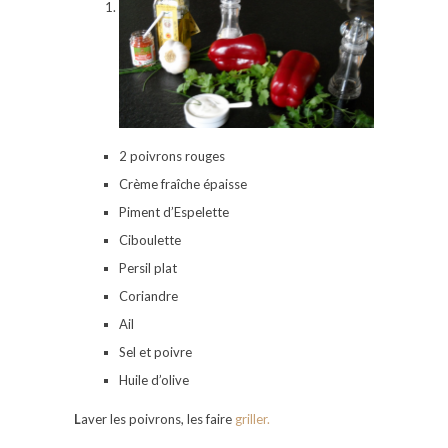
2 poivrons rouges
Crème fraîche épaisse
Piment d’Espelette
Ciboulette
Persil plat
Coriandre
Ail
Sel et poivre
Huile d’olive
L
aver les poivrons, les faire
griller.