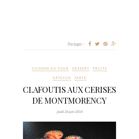
Partager :
CUISSON AU FOUR
DESSERT
FRUITS
GÂTEAUX
TARTE
CLAFOUTIS AUX CERISES
DE MONTMORENCY
jeudi 26 juin 2014