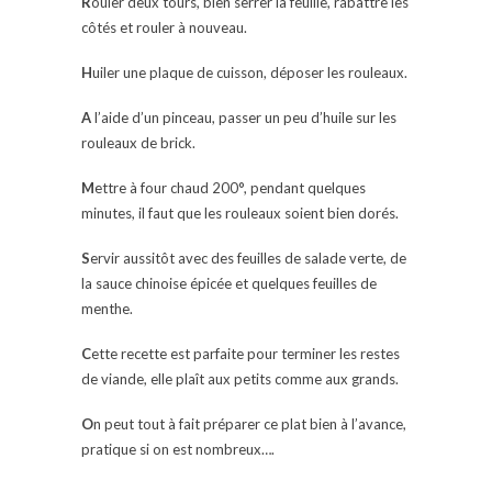
R
ouler deux tours, bien serrer la feuille, rabattre les
côtés et rouler à nouveau.
H
uiler une plaque de cuisson, déposer les rouleaux.
A
l’aide d’un pinceau, passer un peu d’huile sur les
rouleaux de brick.
M
ettre à four chaud 200°, pendant quelques
minutes, il faut que les rouleaux soient bien dorés.
S
ervir aussitôt avec des feuilles de salade verte, de
la sauce chinoise épicée et quelques feuilles de
menthe.
C
ette recette est parfaite pour terminer les restes
de viande, elle plaît aux petits comme aux grands.
O
n peut tout à fait préparer ce plat bien à l’avance,
pratique si on est nombreux….