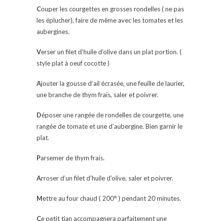
C
ouper les courgettes en grosses rondelles ( ne pas
les éplucher), faire de même avec les tomates et les
aubergines.
V
erser un filet d’huile d’olive dans un plat portion. (
style plat à oeuf cocotte )
A
jouter la gousse d’ail écrasée, une feuille de laurier,
une branche de thym frais, saler et poivrer.
D
époser une rangée de rondelles de courgette, une
rangée de tomate et une d’aubergine. Bien garnir le
plat.
P
arsemer de thym frais.
A
rroser d’un filet d’huile d’olive, saler et poivrer.
M
ettre au four chaud ( 200° ) pendant 20 minutes.
C
e petit tian accompagnera parfaitement une