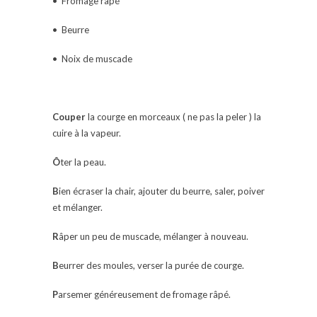
• Fromage râpé
• Beurre
• Noix de muscade
Couper
la courge en morceaux ( ne pas la peler ) la
cuire à la vapeur.
Ô
ter la peau.
B
ien écraser la chair, ajouter du beurre, saler, poiver
et mélanger.
R
âper un peu de muscade, mélanger à nouveau.
B
eurrer des moules, verser la purée de courge.
P
arsemer généreusement de fromage râpé.