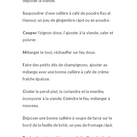
déposer la viande.
S
aupoudrer d’une cuillère à café de poudre Ras el
Hanout, un peu de gingembre râpé ou en poudre.
Couper
l’oignon doux, l’ajouter à la viande, saler et
poivrer.
M
élanger le tout, réchauffer sur feu doux.
F
aire des petits dés de champignons, ajouter au
mélange avec une bonne cuillère à café de crème
fraîche épaisse.
C
iseler le persil plat, la coriandre et la menthe,
incorporer à la viande. Eteindre le feu, mélanger à
nouveau.
D
époser une bonne cuillère à soupe de farce sur le
bord de la feuille de brick, un peu de fromage râpé.