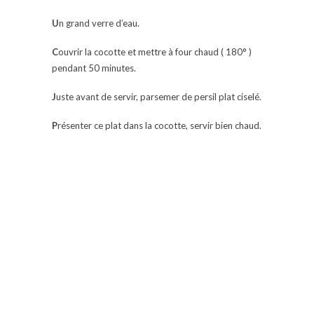
U
n grand verre d’eau.
C
ouvrir la cocotte et mettre à four chaud ( 180° )
pendant 50 minutes.
J
uste avant de servir, parsemer de persil plat ciselé.
P
résenter ce plat dans la cocotte, servir bien chaud.