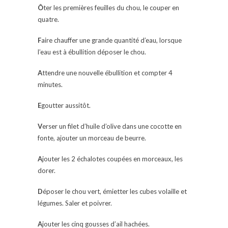
Ô
ter les premières feuilles du chou, le couper en
quatre.
F
aire chauffer une grande quantité d’eau, lorsque
l’eau est à ébullition déposer le chou.
A
ttendre une nouvelle ébullition et compter 4
minutes.
E
goutter aussitôt.
V
erser un filet d’huile d’olive dans une cocotte en
fonte, ajouter un morceau de beurre.
A
jouter les 2 échalotes coupées en morceaux, les
dorer.
D
époser le chou vert, émietter les cubes volaille et
légumes. Saler et poivrer.
A
jouter les cinq gousses d’ail hachées.