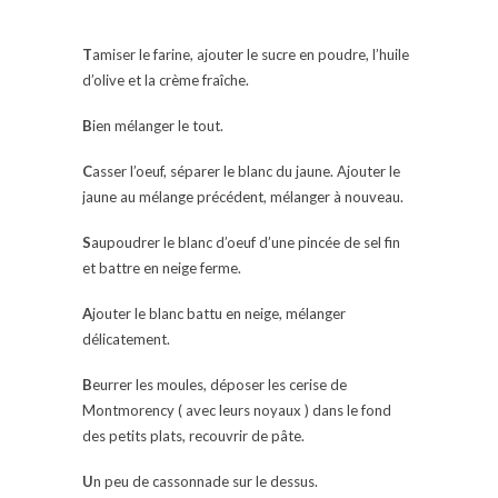
T
amiser le farine, ajouter le sucre en poudre, l’huile
d’olive et la crème fraîche.
B
ien mélanger le tout.
C
asser l’oeuf, séparer le blanc du jaune. Ajouter le
jaune au mélange précédent, mélanger à nouveau.
S
aupoudrer le blanc d’oeuf d’une pincée de sel fin
et battre en neige ferme.
A
jouter le blanc battu en neige, mélanger
délicatement.
B
eurrer les moules, déposer les cerise de
Montmorency ( avec leurs noyaux ) dans le fond
des petits plats, recouvrir de pâte.
U
n peu de cassonnade sur le dessus.