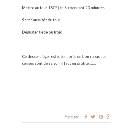
M
ettre au four 180° ( th.6 ) pendant 20 minutes.
S
ortir aussitôt du four.
D
éguster tiède ou froid.
C
e dessert léger est idéal après un bon repas, les
cerises sont de saison, il faut en profiter………
Partager :