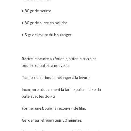
• 80 gr de beurre
• 80 gr de sucre en poudre
• 5 gr de levure du boulanger
B
attre le beurre au fouet, ajouter le sucre en
poudre et battre à nouveau.
T
amiser la farine, la mélanger à la levure.
I
ncorporer doucement la farine puis malaxer la
pâte avec les doigts.
F
ormer une boule, la recouvrir de film.
G
arder au réfrigérateur 30 minutes.