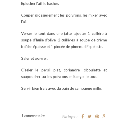
E
plucher l’ail, le hacher.
C
ouper grossièrement les poivrons, les mixer avec
l’ail.
V
erser le tout dans une jatte, ajouter 1 cuillère à
soupe d’huile d’olive, 2 cuillères à soupe de crème
fraîche épaisse et 1 pincée de piment d’Espelette.
S
aler et poivrer.
C
iseler le persil plat, coriandre, ciboulette et
saupoudrer sur les poivrons, mélanger le tout.
S
ervir bien frais avec du pain de campagne grillé.
1 commentaire
Partager :