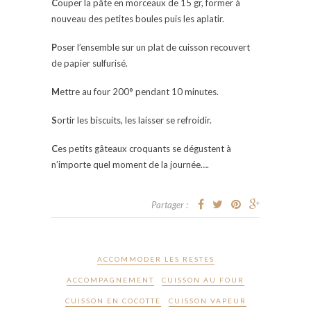
C
ouper la pâte en morceaux de 15 gr, former à
nouveau des petites boules puis les aplatir.
P
oser l’ensemble sur un plat de cuisson recouvert
de papier sulfurisé.
M
ettre au four 200° pendant 10 minutes.
S
ortir les biscuits, les laisser se refroidir.
C
es petits gâteaux croquants se dégustent à
n’importe quel moment de la journée….
Partager :
ACCOMMODER LES RESTES
ACCOMPAGNEMENT
CUISSON AU FOUR
CUISSON EN COCOTTE
CUISSON VAPEUR