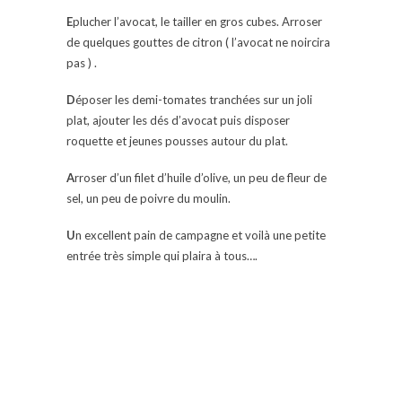
E
plucher l’avocat, le tailler en gros cubes. Arroser
de quelques gouttes de citron ( l’avocat ne noircira
pas ) .
D
époser les demi-tomates tranchées sur un joli
plat, ajouter les dés d’avocat puis disposer
roquette et jeunes pousses autour du plat.
A
rroser d’un filet d’huile d’olive, un peu de fleur de
sel, un peu de poivre du moulin.
U
n excellent pain de campagne et voilà une petite
entrée très simple qui plaira à tous….