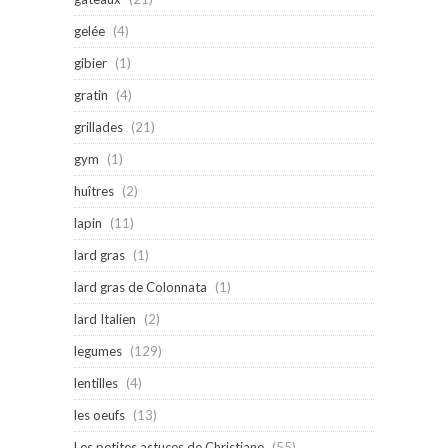
gelée
(4)
gibier
(1)
gratin
(4)
grillades
(21)
gym
(1)
huîtres
(2)
lapin
(11)
lard gras
(1)
lard gras de Colonnata
(1)
lard Italien
(2)
legumes
(129)
lentilles
(4)
les oeufs
(13)
Les petites astuces de Christiane
(55)