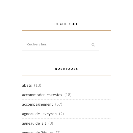
RECHERCHE
RUBRIQUES
abats
(13)
accommoder les restes
(18)
accompagnement
(57)
agneau de l'aveyron
(2)
agneau de lait
(3)
agneau de Pâques
(2)